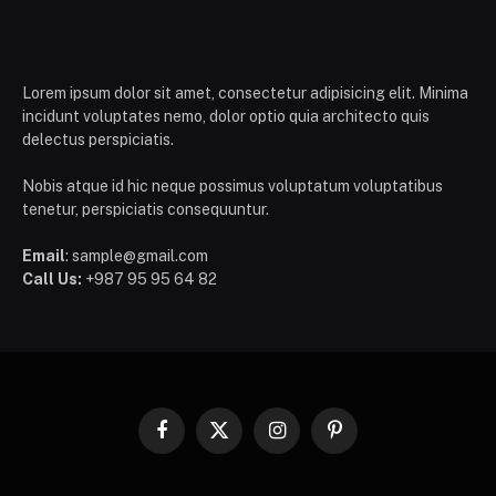
Lorem ipsum dolor sit amet, consectetur adipisicing elit. Minima
incidunt voluptates nemo, dolor optio quia architecto quis
delectus perspiciatis.
Nobis atque id hic neque possimus voluptatum voluptatibus
tenetur, perspiciatis consequuntur.
Email
: sample@gmail.com
Call Us:
+987 95 95 64 82
Facebook
X
Instagram
Pinterest
(Twitter)