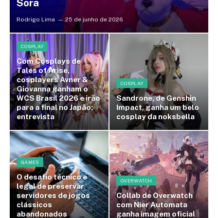
Sora
Rodrigo Lima
25 de junho de 2026
COSPLAY
Com Cosplays de
Tales of Arise,
cosplayers Avner &
COSPLAY
Giovanna ganham o
WCS Brasil 2026 e irão
Sandrone, de Genshin
para a final no Japão;
Impact, ganha um belo
entrevista
cosplay da noksbella
GAMES
O desafio técnico e
OVERWATCH
legal de preservar
servidores de jogos
Collab de Overwatch
clássicos
com Nier Automata
abandonados
ganha imagem oficial