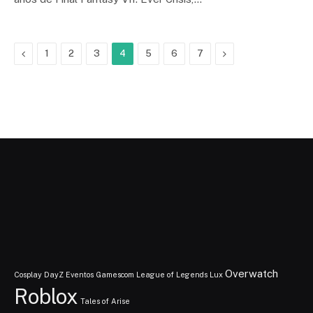
Previous
Next
1
2
3
4
5
6
7
Overwatch
Cosplay
DayZ
Eventos
Gamescom
League of Legends
Lux
Roblox
Tales of Arise