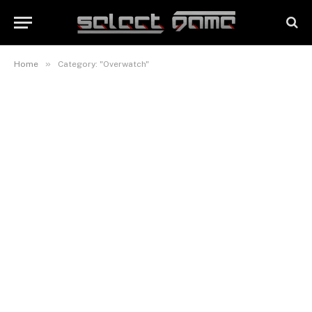
»
Home
Category: "Overwatch"