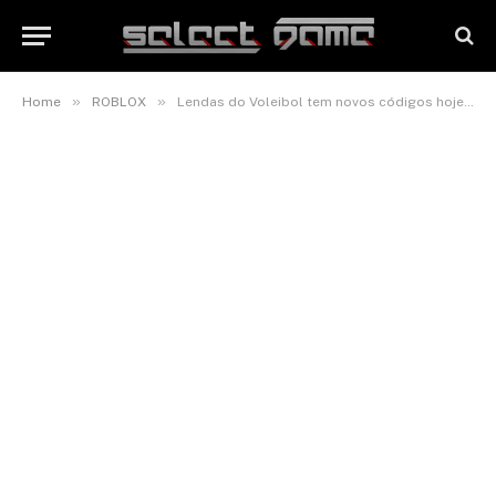
»
»
Home
ROBLOX
Lendas do Voleibol tem novos códigos hoje (07/02) com o novo retorno de JINKO, nova habilidade secreta e mais (Roblox Volleyball Legends Codes, VBL Codes, fevereiro de 2026)