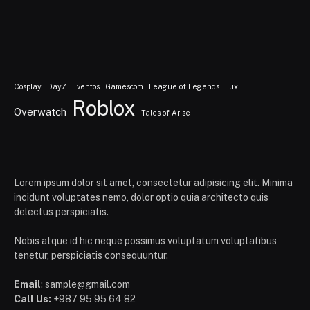
Cosplay
DayZ
Eventos
Gamescom
League of Legends
Lux
Roblox
Overwatch
Tales of Arise
Lorem ipsum dolor sit amet, consectetur adipisicing elit. Minima
incidunt voluptates nemo, dolor optio quia architecto quis
delectus perspiciatis.
Nobis atque id hic neque possimus voluptatum voluptatibus
tenetur, perspiciatis consequuntur.
Email
: sample@gmail.com
Call Us:
+987 95 95 64 82