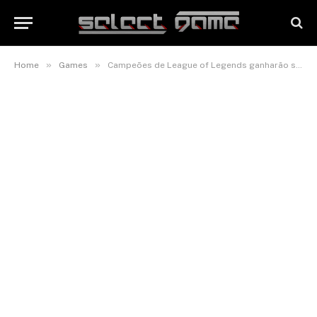
»
»
Home
Games
Campeões de League of Legends ganharão skins ‘cosplay’, incluindo o Urgot Cosplay de Pijaminha Estelar (Guardião Estelar!) e roupas para Tristana e Veigar!