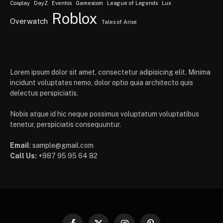
Cosplay
DayZ
Eventos
Gamescom
League of Legends
Lux
Roblox
Overwatch
Tales of Arise
Lorem ipsum dolor sit amet, consectetur adipisicing elit. Minima
incidunt voluptates nemo, dolor optio quia architecto quis
delectus perspiciatis.
Nobis atque id hic neque possimus voluptatum voluptatibus
tenetur, perspiciatis consequuntur.
Email
: sample@gmail.com
Call Us:
+987 95 95 64 82